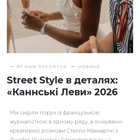
BY
MAM REPORTER
НОВИНИ
Street Style в деталях:
«Каннські Леви» 2026
Ми сиділи поруч із французькою
журналісткою в одному ряду, в очікуванні
креативної розмови Стелли Маккартні з
Джеймі Яноном та Самантою Конті, і з