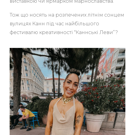
виставкою чи ярмарком марнославства.
Тож що носять на розпечених літнім сонцем
вулицях Канн під час найбільшого
фестивалю креативності “Каннські Леви”?