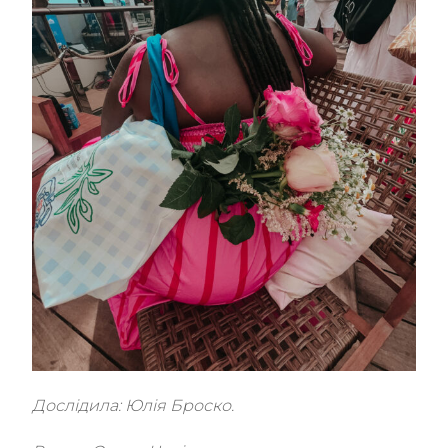
Дослідила: Юлія Броско.