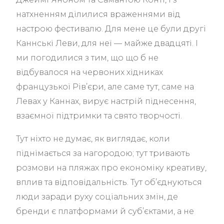
натхненням ділилися враженнями від
настрою фестивалю. Для мене це були другі
Каннські Леви, для неї — майже двадцяті. І
ми погодилися з тим, що що б не
відбувалося на червоних хідниках
французької Рів’єри, але саме тут, саме на
Левах у Каннах, вирує настрій піднесення,
взаємної підтримки та свято творчості.
Тут ніхто не думає, як виглядає, коли
піднімається за нагородою; тут тривають
розмови на пляжах про економіку креативу,
вплив та відповідальність. Тут об’єднуються
люди заради руху соціальних змін, де
бренди є платформами й суб’єктами, а не